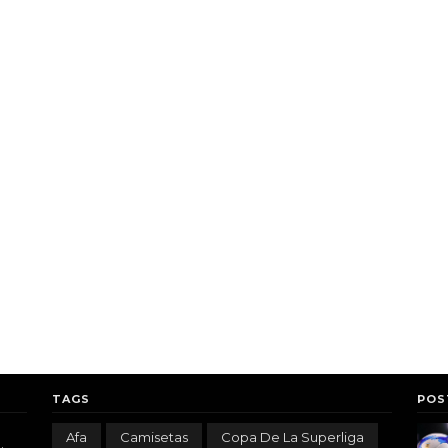
TAGS
POS
Afa
Camisetas
Copa De La Superliga