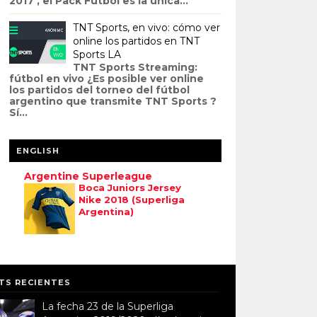
2017 , el Pack Fútbol es la única...
TNT Sports, en vivo: cómo ver
online los partidos en TNT
Sports LA
TNT Sports Streaming:
fútbol en vivo ¿Es posible ver online
los partidos del torneo del fútbol
argentino que transmite TNT Sports ?
Sí...
ENGLISH
Argentine Superleague
Boca Juniors Jersey
Nike 2018 (Superliga
Argentina)
TS RECIENTES
La fecha 23 de la Superliga