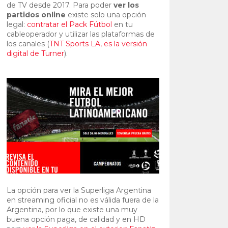
de TV desde 2017. Para poder
ver los
partidos online
existe solo una opción
legal:
contratar el Pack Fútbol
en tu
cableoperador y utilizar las plataformas de
los canales (
TNT Sports LA, es la versión
digital de Turner
).
La opción para ver la Superliga Argentina
en streaming oficial no es válida fuera de la
Argentina, por lo que existe una muy
buena opción paga, de calidad y en HD