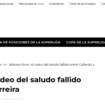
posiciones
Resultados en vivo
Goleadores
Tabla de promedios
Ca
A DE POSICIONES DE LA SUPERLIGA
COPA DE LA SUPERLIG
ts
/
tv
/
Aldosivi-River: el video del saludo fallido entre Gallardo y
ideo del saludo fallido
rreira
os
,
tnt sports
,
tv