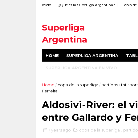
Inicio
¿Qué es la Superliga Argentina?
Tabla de 
Superliga
Argentina
Superliga Argentina de fútbol:
HOME
SUPERLIGA ARGENTINA
TABL
sitio no oficial. Tabla de
posiciones, fixture, calendario,
SUPERLIGA ARGENTINA EN VIVO
resultados, goleadores y
promedios. Cómo ver online el
fútbol argentino y más.
Home
/
copa de la superliga
/
partidos
/
tnt spor
Ferreira
Aldosivi-River: el v
entre Gallardo y Fe
7 years ago
copa de la superliga
,
partid