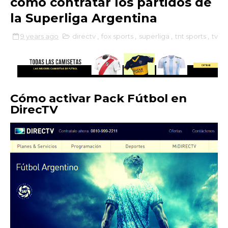
cómo contratar los partidos de
la Superliga Argentina
9 years ago
directv
,
fox sports
,
superliga
,
tnt sports
,
tv
Cómo activar Pack Fútbol en
DirecTV