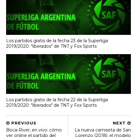
Los partidos gratis de la fecha 23 de la Superliga
2019/2020: "liberados" de TNT y Fox Sports
Los partidos gratis de la fecha 22 de la Superliga
2019/2020: "liberados" de TNT y Fox Sports
PREVIOUS
NEXT
Boca-River, en vivo: cómo
La nueva camiseta de San
ver online el partido del
Lorenzo (2018): el modelo