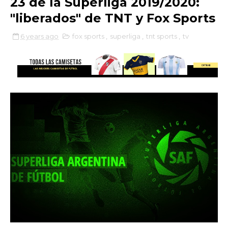
23 de la Superliga 2019/2020:
"liberados" de TNT y Fox Sports
6 years ago
fox sports
,
superliga
,
tnt sports
,
tv