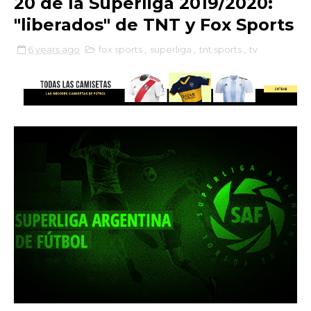
20 de la Superliga 2019/2020:
"liberados" de TNT y Fox Sports
6 years ago
fox sports
,
superliga
,
tnt sports
,
tv