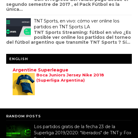
segundo semestre de 2017 , el Pack Fútbol es la
única...
TNT Sports, en vivo: cómo ver online los
partidos en TNT Sports LA
TNT Sports Streaming: fútbol en vivo ¿Es
posible ver online los partidos del torneo
del fútbol argentino que transmite TNT Sports ? Sí...
ENGLISH
Argentine Superleague
Boca Juniors Jersey Nike 2018
(Superliga Argentina)
RANDOM POSTS
Los partidos gratis de la fecha 23 de la
Superliga 2019/2020: "liberados" de TNT y Fox