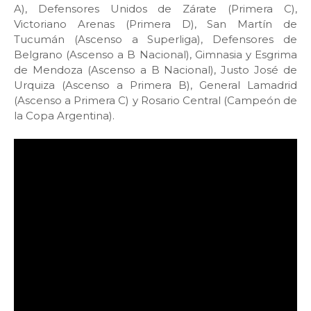
A), Defensores Unidos de Zárate (Primera C),
Victoriano Arenas (Primera D), San Martín de
Tucumán (Ascenso a Superliga), Defensores de
Belgrano (Ascenso a B Nacional), Gimnasia y Esgrima
de Mendoza (Ascenso a B Nacional), Justo José de
Urquiza (Ascenso a Primera B), General Lamadrid
(Ascenso a Primera C) y Rosario Central (Campeón de
la Copa Argentina).