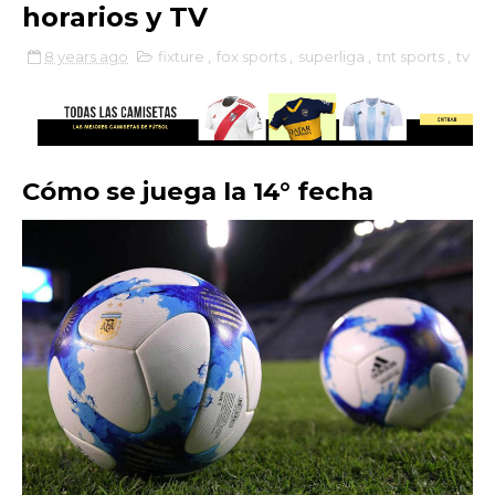
horarios y TV
8 years ago
fixture
,
fox sports
,
superliga
,
tnt sports
,
tv
Cómo se juega la 14° fecha