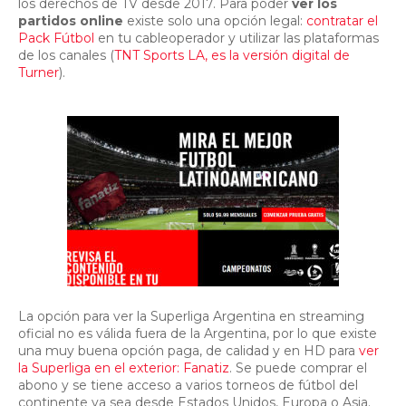
los derechos de TV desde 2017. Para poder
ver los
partidos online
existe solo una opción legal:
contratar el
Pack Fútbol
en tu cableoperador y utilizar las plataformas
de los canales (
TNT Sports LA, es la versión digital de
Turner
).
La opción para ver la Superliga Argentina en streaming
oficial no es válida fuera de la Argentina, por lo que existe
una muy buena opción paga, de calidad y en HD para
ver
la Superliga en el exterior: Fanatiz
. Se puede comprar el
abono y se tiene acceso a varios torneos de fútbol del
continente ya sea desde Estados Unidos, Europa o Asia.