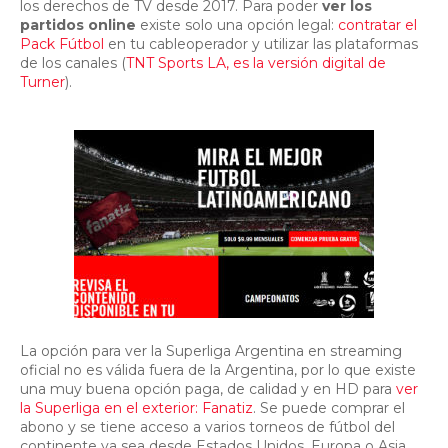
los derechos de TV desde 2017. Para poder
ver los
partidos online
existe solo una opción legal:
contratar el
Pack Fútbol
en tu cableoperador y utilizar las plataformas
de los canales (
TNT Sports LA, es la versión digital de
Turner
).
La opción para ver la Superliga Argentina en streaming
oficial no es válida fuera de la Argentina, por lo que existe
una muy buena opción paga, de calidad y en HD para
ver
la Superliga en el exterior: Fanatiz
. Se puede comprar el
abono y se tiene acceso a varios torneos de fútbol del
continente ya sea desde Estados Unidos, Europa o Asia.