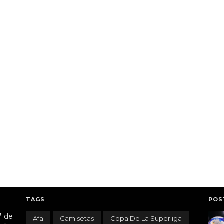
TAGS
POS
7 de
Afa
Camisetas
Copa De La Superliga