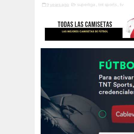
9 years ago
superliga
,
tnt sports
,
tv