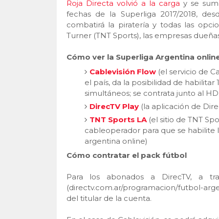
Roja Directa volvió a la carga
y se sum
fechas de la Superliga 2017/2018, de
combatirá la piratería y todas las opc
Turner (TNT Sports), las empresas dueñas
Cómo ver la Superliga Argentina online
Cablevisión Flow
(el servicio de C
el país, da la posibilidad de habilit
simultáneos; se contrata junto al HD
DirecTV Play
(la aplicación de Dir
TNT Sports LA
(el sitio de TNT Sp
cableoperador para que se habilite la
argentina online)
Cómo contratar el pack fútbol
Para los abonados a DirecTV, a tra
(directv.com.ar/programacion/futbol-ar
del titular de la cuenta.