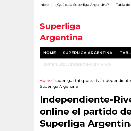
Inicio
¿Qué es la Superliga Argentina?
Tabla de 
Superliga
Argentina
Superliga Argentina de fútbol:
HOME
SUPERLIGA ARGENTINA
TABL
sitio no oficial. Tabla de
posiciones, fixture, calendario,
SUPERLIGA ARGENTINA EN VIVO
resultados, goleadores y
promedios. Cómo ver online el
fútbol argentino y más.
Home
/
superliga
/
tnt sports
/
tv
/
Independiente-R
Superliga Argentina
Independiente-Rive
online el partido de
Superliga Argentin