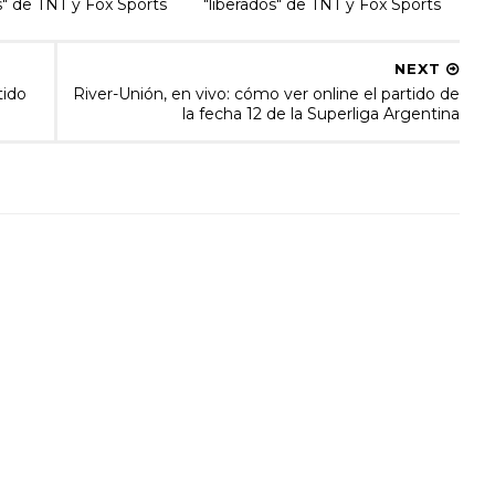
s" de TNT y Fox Sports
"liberados" de TNT y Fox Sports
NEXT
tido
River-Unión, en vivo: cómo ver online el partido de
la fecha 12 de la Superliga Argentina