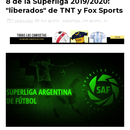
8 de la Superliga 2019/2020:
"liberados" de TNT y Fox Sports
7 years ago
fox sports
,
superliga
,
tnt sports
,
tv