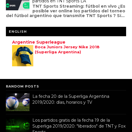
partidos en TNT Sports LA
TNT Sports Streaming: fútbol en vivo ¿Es
posible ver online los partidos del torneo
del fútbol argentino que transmite TNT Sports ? Sí...
ENGLISH
Argentine Superleague
Boca Juniors Jersey Nike 2018
(Superliga Argentina)
RANDOM POSTS
La fecha 20 de la Superliga Argentina
2019/2020: días, horarios y TV
Los partidos gratis de la fecha 19 de la
Superliga 2019/2020: "liberados" de TNT y Fox
Sports