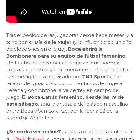
Tras el pedido de las jugadoras desde hace meses, y a
tono con el
Día de la Mujer
(y la influencia de un año
de elecciones en el club),
Boca abrirá la
Bombonera para su equipo de fútbol femenino
.
Un hecho histórico para el xeneize, que además
contará con televisación mediante el Pack Fútbol de
la Superliga: será televisado por
TNT Sports
, con
relatos de Ignacio Fusco, comentarios de Angela
Lerena y con Antonella Valderrey en campo de
juego. El
Boca-Lanús femenino, desde las 19 de
este sábado
, será la antesala del clásico masculino
entre Boca y San Lorenzo, por la fecha 22 de la
Superliga Argentina.
¿Se podrá ver online?
La única opción es contar con
el
Pack Fútbol
y poder ingresar a las plataformas