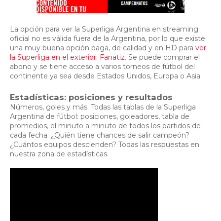
La opción para ver la Superliga Argentina en streaming
oficial no es válida fuera de la Argentina, por lo que existe
una muy buena opción paga, de calidad y en HD para
ver
la Superliga en el exterior: Fanatiz
. Se puede comprar el
abono y se tiene acceso a varios torneos de fútbol del
continente ya sea desde Estados Unidos, Europa o Asia.
Estadísticas: posiciones y resultados
Números, goles y más. Todas las tablas de la Superliga
Argentina de fútbol: posiciones, goleadores, tabla de
promedios, el minuto a minuto de todos los partidos de
cada fecha. ¿Quién tiene chances de salir campeón?
¿Cuántos equipos descienden? Todas las respuestas en
nuestra zona de estadísticas.