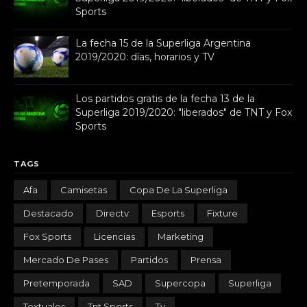
Sports
La fecha 15 de la Superliga Argentina
2019/2020: días, horarios y TV
Los partidos gratis de la fecha 13 de la
Superliga 2019/2020: "liberados" de TNT y Fox
Sports
TAGS
Afa
Camisetas
Copa De La Superliga
Destacado
Directv
Esports
Fixture
Fox Sports
Licencias
Marketing
Mercado De Pases
Partidos
Prensa
Pretemporada
SAD
Supercopa
Superliga
Textuales
Tnt Sports
Tv