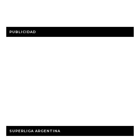
PUBLICIDAD
SUPERLIGA ARGENTINA